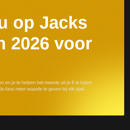
nu op Jacks
 2026 voor
en je te helpen het meeste uit je € te halen.
s-fans meer waarde te geven bij elk spel.