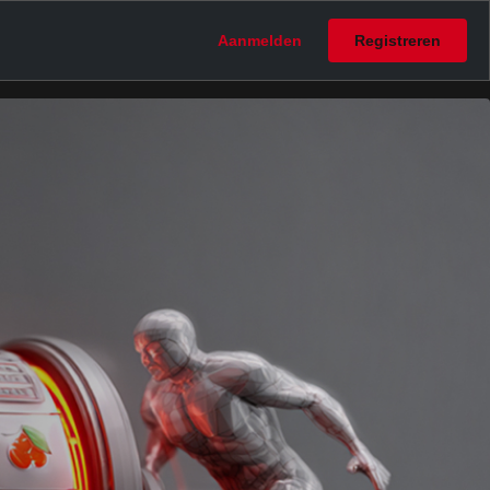
Aanmelden
Registreren