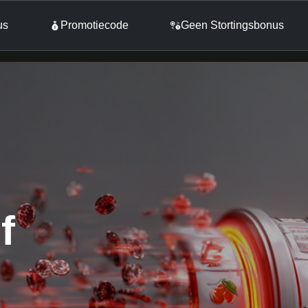
us
Promotiecode
Geen Stortingsbonus
f