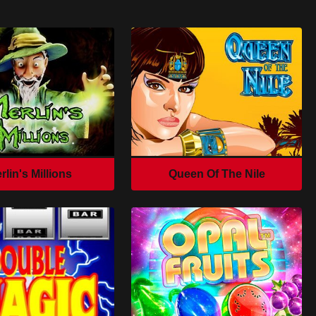
rlin's Millions
Queen Of The Nile