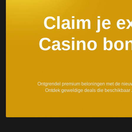
Claim je e
Casino bo
Ontgrendel premium beloningen met de nieuwst
Ontdek geweldige deals die beschikbaar z