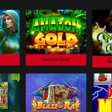
Amazon Gold
Me