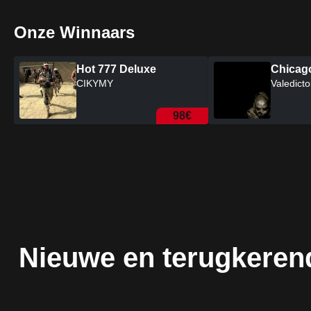
Onze Winnaars
Cash Inferno
Hot 777
Bitmap
CIKYMY
249€
Nieuwe en terugkeren