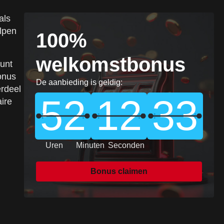
als
elpen
100%
welkomstbonus
ount
onus
De aanbieding is geldig:
erdeel
52
12
30
ire
Uren
Minuten
Seconden
Bonus claimen