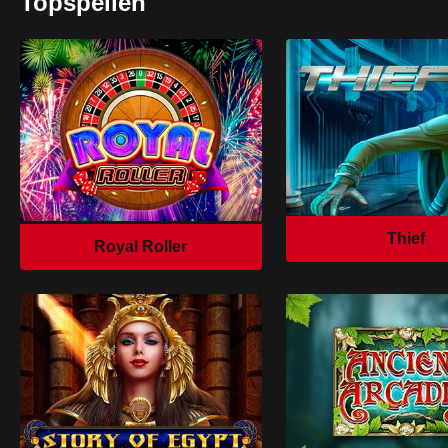
Topspellen
Thief
Royal Roller